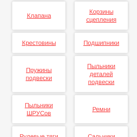
Корзины
Клапана
сцепления
Крестовины
Подшипники
Пыльники
Пружины
деталей
подвески
подвески
Пыльники
Ремни
ШРУСов
Рулевые тяги
Сальники