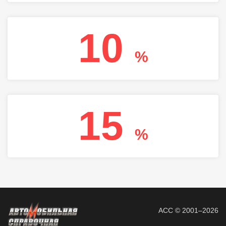
10
%
15
%
АСС © 2001–2026