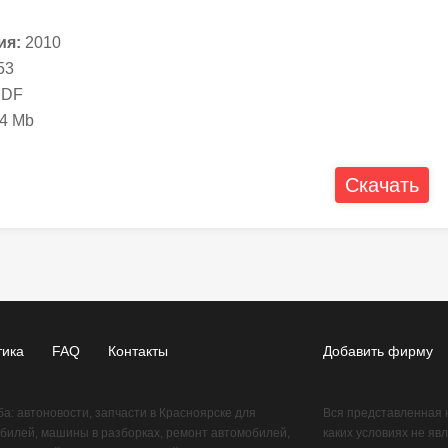
ия:
2010
53
DF
4 Mb
Скачать
тика
FAQ
Контакты
Добавить фирму
: автоновости, запчасти в Красноярске для
Вся представленная 
билей, машины в разборках, ремонт автомобилей,
каких условиях не яв