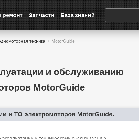
и ремонт
Запчасти
База знаний
одномоторная техника
MotorGuide
плуатации и обслуживанию
оторов MotorGuide
ии и ТО электромоторов MotorGuide.
о эксплуатации и техническому обслуживанию