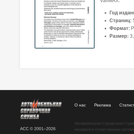
VariMAX.
Год издан
Страниц:
Формат:
P
Размер:
3,
О нас
Реклама
Статис
Автомобильная Справочная Служба
АСС © 2001–2026
иномарок и отечественных автомо