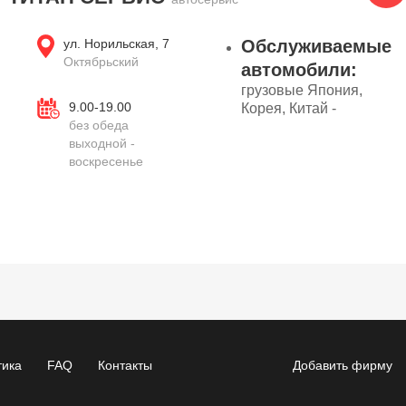
ул. Норильская, 7
Обслуживаемые
Октябрьский
автомобили:
грузовые Япония,
9.00-19.00
Корея, Китай -
без обеда
выходной -
воскресенье
тика
FAQ
Контакты
Добавить фирму