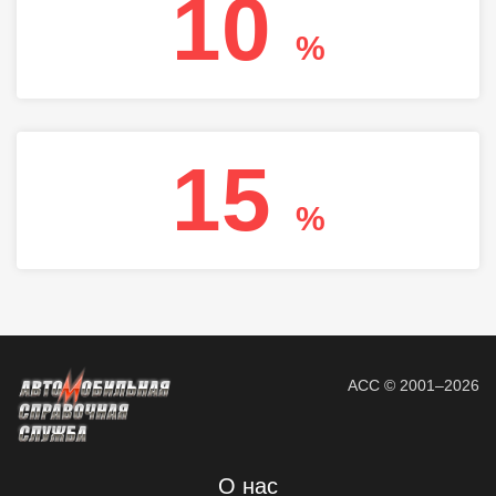
10
%
15
%
АСС © 2001–2026
О нас