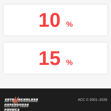
10
%
15
%
АСС © 2001–2026