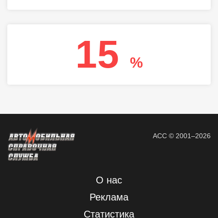
15
%
АСС © 2001–2026
О нас
Реклама
Статистика