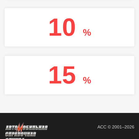
10
%
15
%
АСС © 2001–2026