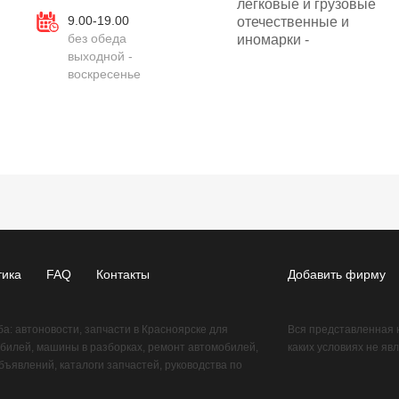
легковые и грузовые
9.00-19.00
отечественные и
без обеда
иномарки -
выходной -
воскресенье
тика
FAQ
Контакты
Добавить фирму
: автоновости, запчасти в Красноярске для
Вся представленная 
билей, машины в разборках, ремонт автомобилей,
каких условиях не яв
ъявлений, каталоги запчастей, руководства по