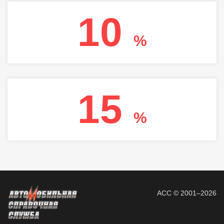
10
%
15
%
АСС © 2001–2026