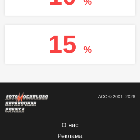
%
15
%
АСС © 2001–2026
О нас
Реклама