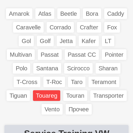
Amarok
Atlas
Beetle
Bora
Caddy
Caravelle
Corrado
Crafter
Fox
Gol
Golf
Jetta
Kafer
LT
Multivan
Passat
Passat CC
Pointer
Polo
Santana
Scirocco
Sharan
T-Cross
T-Roc
Taro
Teramont
Tiguan
Touareg
Touran
Transporter
Vento
Прочее