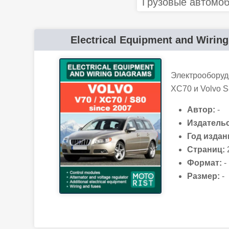
Грузовые автомо
Electrical Equipment and Wirin
Электрооборуд
XC70 и Volvo S
Автор:
-
Издательс
Год издан
Страниц:
Формат:
-
Размер:
-