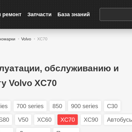
и ремонт
Запчасти
База знаний
номарки
Volvo
XC70
плуатации, обслуживанию и
у Volvo XC70
ies
700 series
850
900 series
C30
S80
V50
XC60
XC70
XC90
Автобус