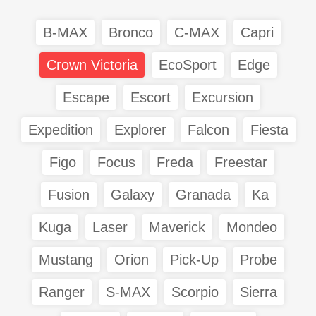
B-MAX
Bronco
C-MAX
Capri
Crown Victoria
EcoSport
Edge
Escape
Escort
Excursion
Expedition
Explorer
Falcon
Fiesta
Figo
Focus
Freda
Freestar
Fusion
Galaxy
Granada
Ka
Kuga
Laser
Maverick
Mondeo
Mustang
Orion
Pick-Up
Probe
Ranger
S-MAX
Scorpio
Sierra