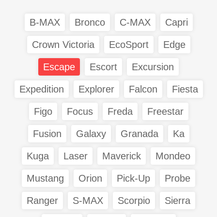
B-MAX
Bronco
C-MAX
Capri
Crown Victoria
EcoSport
Edge
Escape
Escort
Excursion
Expedition
Explorer
Falcon
Fiesta
Figo
Focus
Freda
Freestar
Fusion
Galaxy
Granada
Ka
Kuga
Laser
Maverick
Mondeo
Mustang
Orion
Pick-Up
Probe
Ranger
S-MAX
Scorpio
Sierra