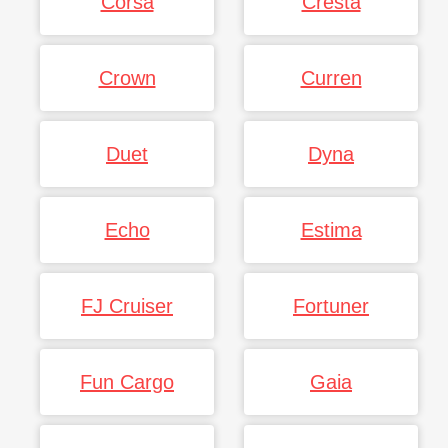
Corsa
Cresta
Crown
Curren
Duet
Dyna
Echo
Estima
FJ Cruiser
Fortuner
Fun Cargo
Gaia