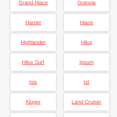
Grand Hiace
Granvia
Harrier
Hiace
Highlander
Hilux
Hilux Surf
Ipsum
Isis
Ist
Kluger
Land Cruiser