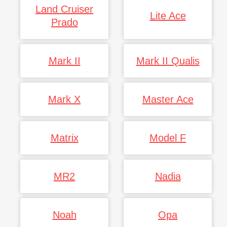
Land Cruiser
Lite Ace
Prado
Mark II
Mark II Qualis
Mark X
Master Ace
Matrix
Model F
MR2
Nadia
Noah
Opa