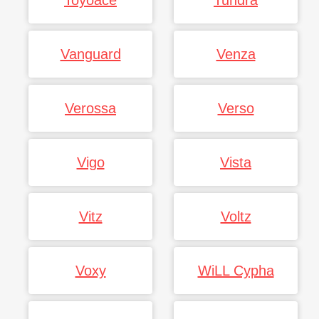
Toyoace
Tundra
Vanguard
Venza
Verossa
Verso
Vigo
Vista
Vitz
Voltz
Voxy
WiLL Cypha