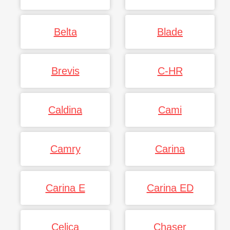
Belta
Blade
Brevis
C-HR
Caldina
Cami
Camry
Carina
Carina E
Carina ED
Celica
Chaser