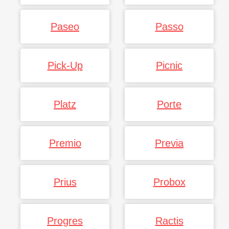
Paseo
Passo
Pick-Up
Picnic
Platz
Porte
Premio
Previa
Prius
Probox
Progres
Ractis