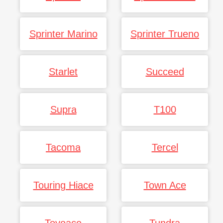
Sprinter Marino
Sprinter Trueno
Starlet
Succeed
Supra
T100
Tacoma
Tercel
Touring Hiace
Town Ace