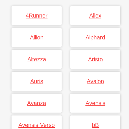
4Runner
Allex
Allion
Alphard
Altezza
Aristo
Auris
Avalon
Avanza
Avensis
Avensis Verso
bB