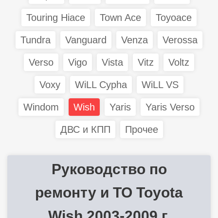
Touring Hiace
Town Ace
Toyoace
Tundra
Vanguard
Venza
Verossa
Verso
Vigo
Vista
Vitz
Voltz
Voxy
WiLL Cypha
WiLL VS
Windom
Wish
Yaris
Yaris Verso
ДВС и КПП
Прочее
Руководство по
ремонту и ТО Toyota
Wish 2003-2009 г.