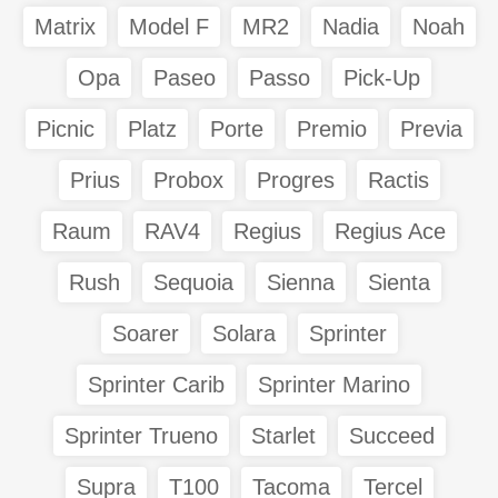
Matrix
Model F
MR2
Nadia
Noah
Opa
Paseo
Passo
Pick-Up
Picnic
Platz
Porte
Premio
Previa
Prius
Probox
Progres
Ractis
Raum
RAV4
Regius
Regius Ace
Rush
Sequoia
Sienna
Sienta
Soarer
Solara
Sprinter
Sprinter Carib
Sprinter Marino
Sprinter Trueno
Starlet
Succeed
Supra
T100
Tacoma
Tercel