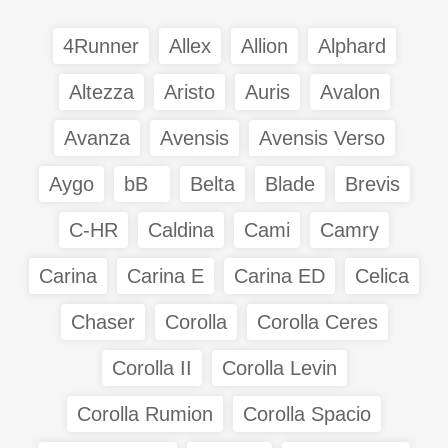
4Runner
Allex
Allion
Alphard
Altezza
Aristo
Auris
Avalon
Avanza
Avensis
Avensis Verso
Aygo
bB
Belta
Blade
Brevis
C-HR
Caldina
Cami
Camry
Carina
Carina E
Carina ED
Celica
Chaser
Corolla
Corolla Ceres
Corolla II
Corolla Levin
Corolla Rumion
Corolla Spacio