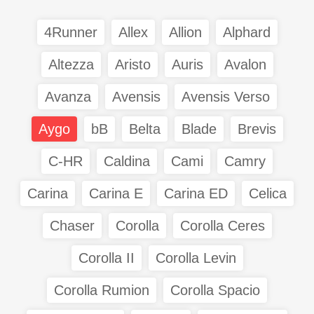
4Runner
Allex
Allion
Alphard
Altezza
Aristo
Auris
Avalon
Avanza
Avensis
Avensis Verso
Aygo
bB
Belta
Blade
Brevis
C-HR
Caldina
Cami
Camry
Carina
Carina E
Carina ED
Celica
Chaser
Corolla
Corolla Ceres
Corolla II
Corolla Levin
Corolla Rumion
Corolla Spacio