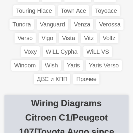
Touring Hiace
Town Ace
Toyoace
Tundra
Vanguard
Venza
Verossa
Verso
Vigo
Vista
Vitz
Voltz
Voxy
WiLL Cypha
WiLL VS
Windom
Wish
Yaris
Yaris Verso
ДВС и КПП
Прочее
Wiring Diagrams
Citroen C1/Peugeot
107/Toyota Aygo since