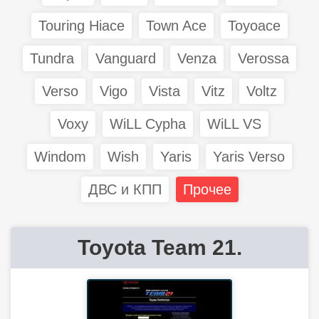
Touring Hiace
Town Ace
Toyoace
Tundra
Vanguard
Venza
Verossa
Verso
Vigo
Vista
Vitz
Voltz
Voxy
WiLL Cypha
WiLL VS
Windom
Wish
Yaris
Yaris Verso
ДВС и КПП
Прочее
Toyota Team 21.