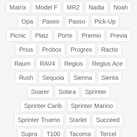
Matrix
Model F
MR2
Nadia
Noah
Opa
Paseo
Passo
Pick-Up
Picnic
Platz
Porte
Premio
Previa
Prius
Probox
Progres
Ractis
Raum
RAV4
Regius
Regius Ace
Rush
Sequoia
Sienna
Sienta
Soarer
Solara
Sprinter
Sprinter Carib
Sprinter Marino
Sprinter Trueno
Starlet
Succeed
Supra
T100
Tacoma
Tercel