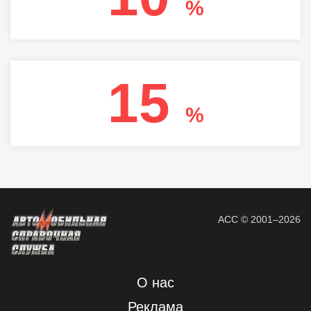
%
15
%
АСС © 2001–2026
О нас
Реклама