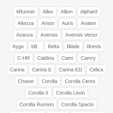
4Runner
Allex
Allion
Alphard
Altezza
Aristo
Auris
Avalon
Avanza
Avensis
Avensis Verso
Aygo
bB
Belta
Blade
Brevis
C-HR
Caldina
Cami
Camry
Carina
Carina E
Carina ED
Celica
Chaser
Corolla
Corolla Ceres
Corolla II
Corolla Levin
Corolla Rumion
Corolla Spacio