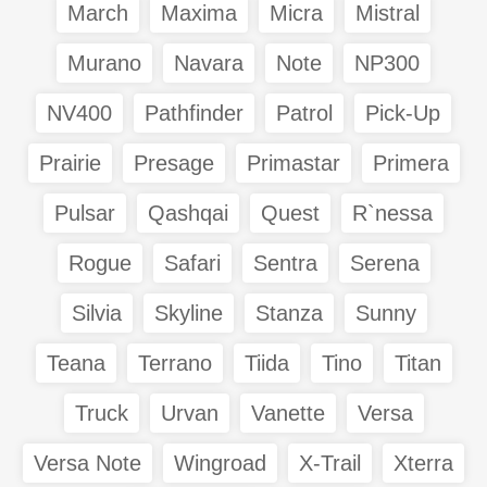
March
Maxima
Micra
Mistral
Murano
Navara
Note
NP300
NV400
Pathfinder
Patrol
Pick-Up
Prairie
Presage
Primastar
Primera
Pulsar
Qashqai
Quest
R`nessa
Rogue
Safari
Sentra
Serena
Silvia
Skyline
Stanza
Sunny
Teana
Terrano
Tiida
Tino
Titan
Truck
Urvan
Vanette
Versa
Versa Note
Wingroad
X-Trail
Xterra