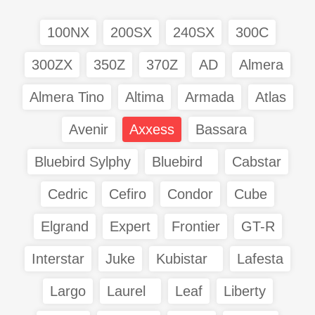
100NX
200SX
240SX
300C
300ZX
350Z
370Z
AD
Almera
Almera Tino
Altima
Armada
Atlas
Avenir
Axxess
Bassara
Bluebird Sylphy
Bluebird
Cabstar
Cedric
Cefiro
Condor
Cube
Elgrand
Expert
Frontier
GT-R
Interstar
Juke
Kubistar
Lafesta
Largo
Laurel
Leaf
Liberty