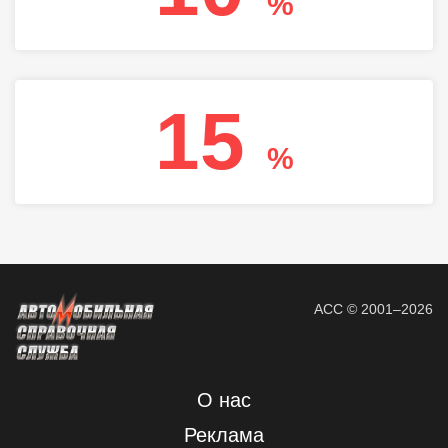
%
15
%
АСС © 2001–2026
О нас
Реклама