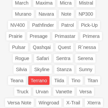
March
Maxima
Micra
Mistral
Murano
Navara
Note
NP300
NV400
Pathfinder
Patrol
Pick-Up
Prairie
Presage
Primastar
Primera
Pulsar
Qashqai
Quest
R`nessa
Rogue
Safari
Sentra
Serena
Silvia
Skyline
Stanza
Sunny
Teana
Terrano
Tiida
Tino
Titan
Truck
Urvan
Vanette
Versa
Versa Note
Wingroad
X-Trail
Xterra