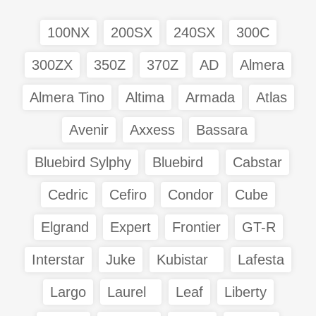
100NX
200SX
240SX
300C
300ZX
350Z
370Z
AD
Almera
Almera Tino
Altima
Armada
Atlas
Avenir
Axxess
Bassara
Bluebird Sylphy
Bluebird
Cabstar
Cedric
Cefiro
Condor
Cube
Elgrand
Expert
Frontier
GT-R
Interstar
Juke
Kubistar
Lafesta
Largo
Laurel
Leaf
Liberty