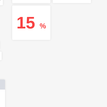
r
15
%