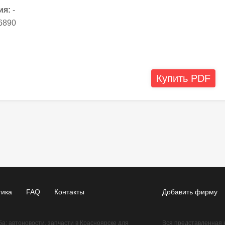
ия:
-
6890
Купить PDF
тика
FAQ
Контакты
Добавить фирму
: автоновости, запчасти в Красноярске для
Вся представленная 