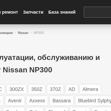
и ремонт
Запчасти
База знаний
номарки
Nissan
NP300
плуатации, обслуживанию и
 Nissan NP300
C
300ZX
350Z
370Z
AD
Almera
s
Avenir
Axxess
Bassara
Bluebird Sylph