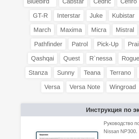
Bluebird
Cabstar
Cedric
Cefiro
GT-R
Interstar
Juke
Kubistar
March
Maxima
Micra
Mistral
Pathfinder
Patrol
Pick-Up
Prai
Qashqai
Quest
R`nessa
Rogu
Stanza
Sunny
Teana
Terrano
Versa
Versa Note
Wingroad
Инструкция по э
Руководство п
Nissan NP300.