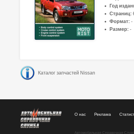
Год издан
Страниц:
Формат:
-
Размер:
-
Каталог запчастей Nissan
О нас
Реклама
Статис
Автомобильная Справочная Служба