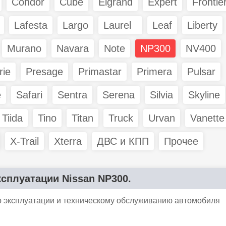
Condor
Cube
Elgrand
Expert
Frontie
Lafesta
Largo
Laurel
Leaf
Liberty
Murano
Navara
Note
NP300
NV400
rie
Presage
Primastar
Primera
Pulsar
e
Safari
Sentra
Serena
Silvia
Skyline
Tiida
Tino
Titan
Truck
Urvan
Vanette
X-Trail
Xterra
ДВС и КПП
Прочее
ксплуатации Nissan NP300.
о эксплуатации и техническому обслуживанию автомобиля