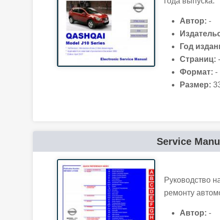
года выпуска.
Автор:
-
Издательс
Год издан
Страниц:
Формат:
-
Размер:
33
Service Manu
Руководство н
ремонту автомо
Автор:
-