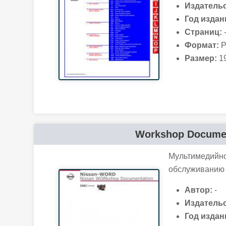
Издательс
Год издан
Страниц:
Формат:
P
Размер:
19
Workshop Documen
Мультимедийно
обслуживанию 
Автор:
-
Издательс
Год издан