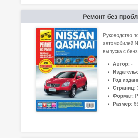
Ремонт без пробле
Руководство п
автомобилей Ni
выпуска с бенз
Автор:
-
Издательс
Год издан
Страниц:
Формат:
P
Размер:
66