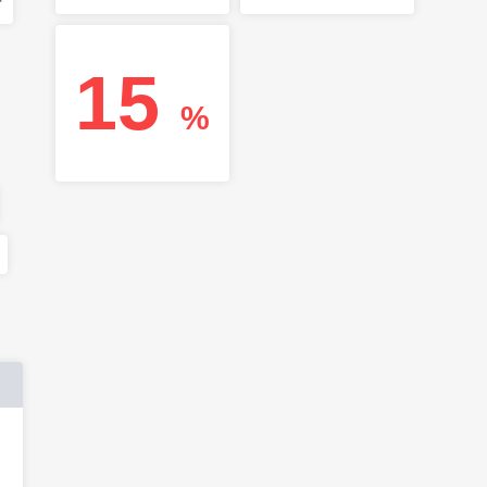
r
15
%