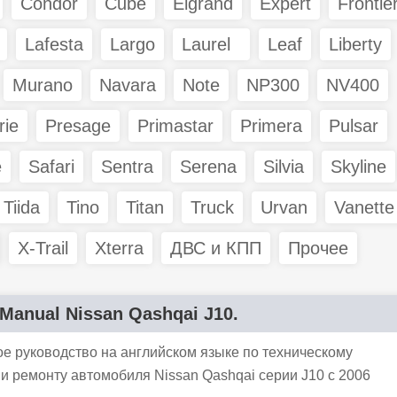
Condor
Cube
Elgrand
Expert
Frontie
Lafesta
Largo
Laurel
Leaf
Liberty
Murano
Navara
Note
NP300
NV400
rie
Presage
Primastar
Primera
Pulsar
e
Safari
Sentra
Serena
Silvia
Skyline
Tiida
Tino
Titan
Truck
Urvan
Vanette
X-Trail
Xterra
ДВС и КПП
Прочее
 Manual Nissan Qashqai J10.
е руководство на английском языке по техническому
и ремонту автомобиля Nissan Qashqai серии J10 с 2006