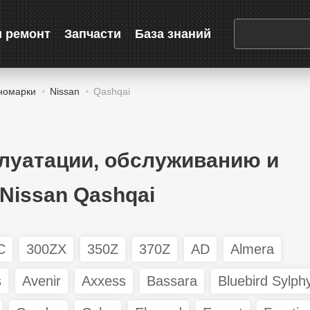
и ремонт
Запчасти
База знаний
номарки
Nissan
Qashqai
плуатации, обслуживанию и
Nissan Qashqai
C
300ZX
350Z
370Z
AD
Almera
s
Avenir
Axxess
Bassara
Bluebird Sylph