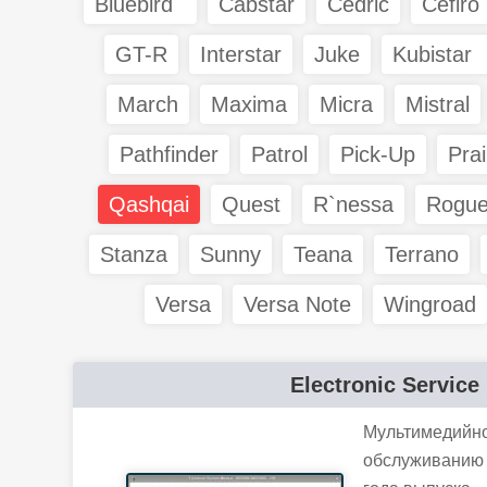
Bluebird
Cabstar
Cedric
Cefiro
GT-R
Interstar
Juke
Kubistar
March
Maxima
Micra
Mistral
Pathfinder
Patrol
Pick-Up
Prai
Qashqai
Quest
R`nessa
Rogu
Stanza
Sunny
Teana
Terrano
Versa
Versa Note
Wingroad
Electronic Service
Мультимедийно
обслуживанию 