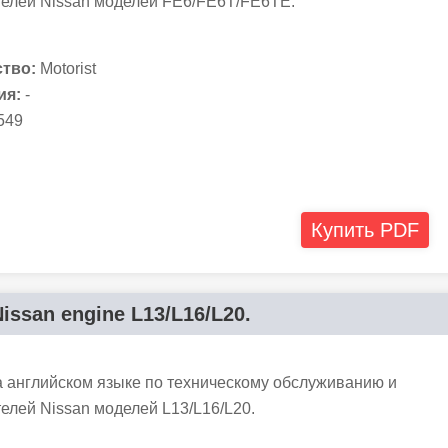
телей Nissan моделей FE6/FE6T/FE6TE.
тво:
Motorist
ия:
-
549
Купить PDF
issan engine L13/L16/L20.
а английском языке по техническому обслуживанию и
елей Nissan моделей L13/L16/L20.