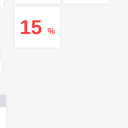
r
15
%