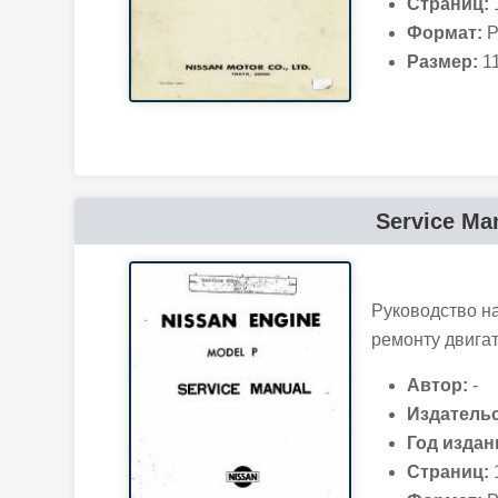
Страниц:
Формат:
P
Размер:
11
Service Man
Руководство н
ремонту двигат
Автор:
-
Издательс
Год издан
Страниц: