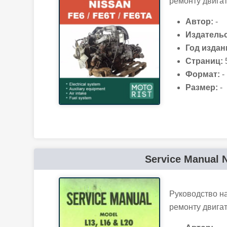
ремонту двига
Автор:
-
Издательс
Год издан
Страниц:
Формат:
-
Размер:
-
Service Manual N
Руководство н
ремонту двигат