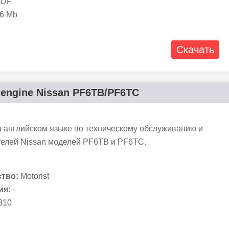
DF
6 Mb
Скачать
r engine Nissan PF6TB/PF6TC
а английском языке по техническому обслуживанию и
телей Nissan моделей PF6TB и PF6TC.
тво:
Motorist
ия:
-
310