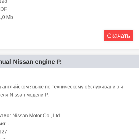
198
DF
,0 Mb
Скачать
ual Nissan engine P.
а английском языке по техническому обслуживанию и
еля Nissan модели P.
тво:
Nissan Motor Co., Ltd
ия:
-
127