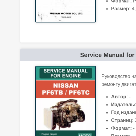
Формат:
P
Размер:
4,
Service Manual fo
Руководство н
ремонту двига
Автор:
-
Издательс
Год издан
Страниц:
Формат:
-