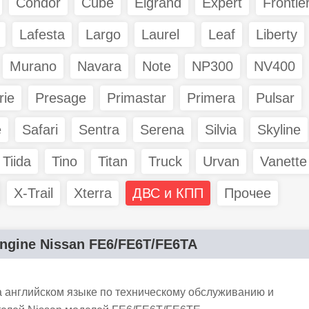
Condor
Cube
Elgrand
Expert
Frontie
Lafesta
Largo
Laurel
Leaf
Liberty
Murano
Navara
Note
NP300
NV400
rie
Presage
Primastar
Primera
Pulsar
e
Safari
Sentra
Serena
Silvia
Skyline
Tiida
Tino
Titan
Truck
Urvan
Vanette
X-Trail
Xterra
ДВС и КПП
Прочее
engine Nissan FE6/FE6T/FE6TA
а английском языке по техническому обслуживанию и