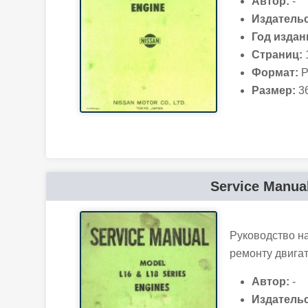
Автор:
-
Издательс
Год издан
Страниц:
Формат:
P
Размер:
36
Service Manual
Руководство н
ремонту двигат
Автор:
-
Издательс