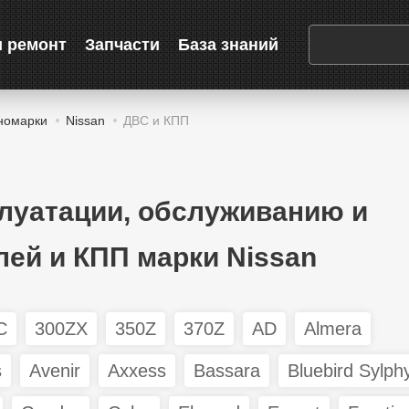
и ремонт
Запчасти
База знаний
номарки
Nissan
ДВС и КПП
плуатации, обслуживанию и
лей и КПП марки Nissan
C
300ZX
350Z
370Z
AD
Almera
s
Avenir
Axxess
Bassara
Bluebird Sylph