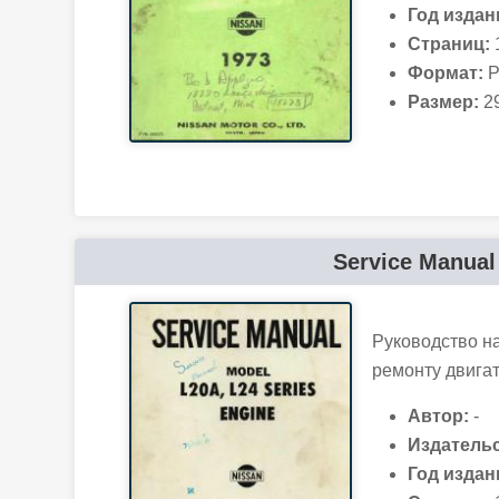
Год издан
Страниц:
Формат:
P
Размер:
29
Service Manual
Руководство н
ремонту двигат
Автор:
-
Издательс
Год издан