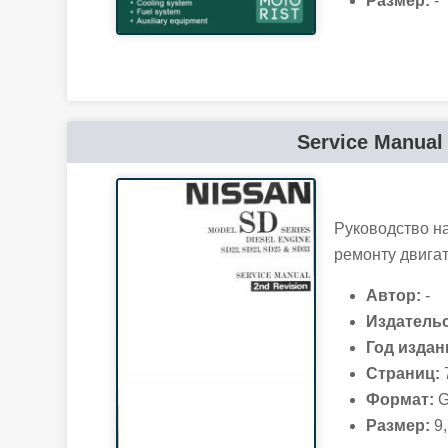
Размер:
-
Service Manual 
Руководство н
ремонту двига
Автор:
-
Издательс
Год издан
Страниц:
Формат:
G
Размер:
9,