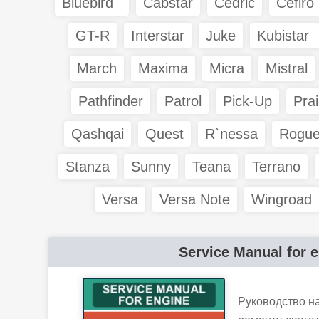
Bluebird
Cabstar
Cedric
Cefiro
GT-R
Interstar
Juke
Kubistar
March
Maxima
Micra
Mistral
Pathfinder
Patrol
Pick-Up
Prai
Qashqai
Quest
R`nessa
Rogu
Stanza
Sunny
Teana
Terrano
Versa
Versa Note
Wingroad
Service Manual for 
Руководство н