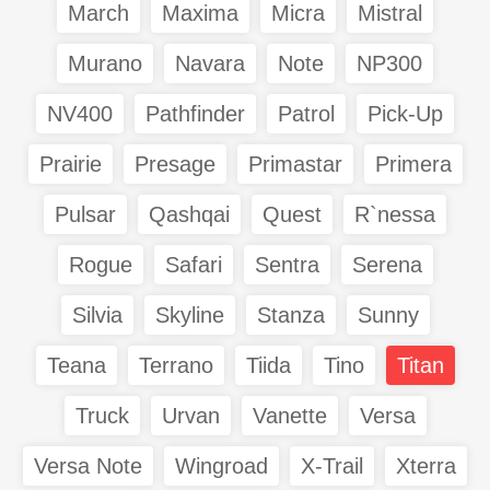
March
Maxima
Micra
Mistral
Murano
Navara
Note
NP300
NV400
Pathfinder
Patrol
Pick-Up
Prairie
Presage
Primastar
Primera
Pulsar
Qashqai
Quest
R`nessa
Rogue
Safari
Sentra
Serena
Silvia
Skyline
Stanza
Sunny
Teana
Terrano
Tiida
Tino
Titan
Truck
Urvan
Vanette
Versa
Versa Note
Wingroad
X-Trail
Xterra