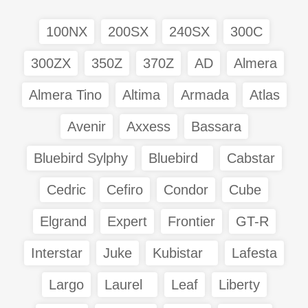
100NX
200SX
240SX
300C
300ZX
350Z
370Z
AD
Almera
Almera Tino
Altima
Armada
Atlas
Avenir
Axxess
Bassara
Bluebird Sylphy
Bluebird
Cabstar
Cedric
Cefiro
Condor
Cube
Elgrand
Expert
Frontier
GT-R
Interstar
Juke
Kubistar
Lafesta
Largo
Laurel
Leaf
Liberty